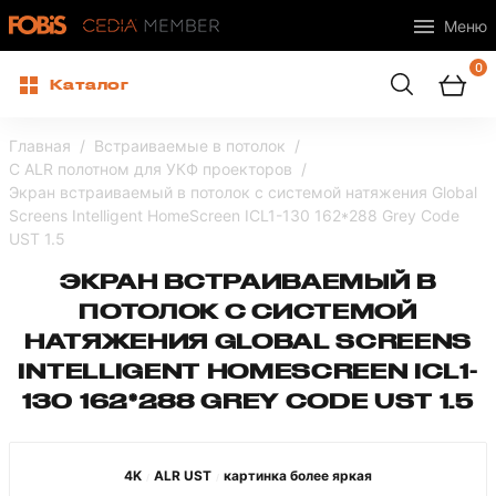
Меню
0
Каталог
Главная
Встраиваемые в потолок
С ALR полотном для УКФ проекторов
Экран встраиваемый в потолок с системой натяжения Global
Screens Intelligent HomeScreen ICL1-130 162*288 Grey Code
UST 1.5
ЭКРАН ВСТРАИВАЕМЫЙ В
ПОТОЛОК С СИСТЕМОЙ
НАТЯЖЕНИЯ GLOBAL SCREENS
INTELLIGENT HOMESCREEN ICL1-
130 162*288 GREY CODE UST 1.5
4K
ALR UST
картинка более яркая
/
/