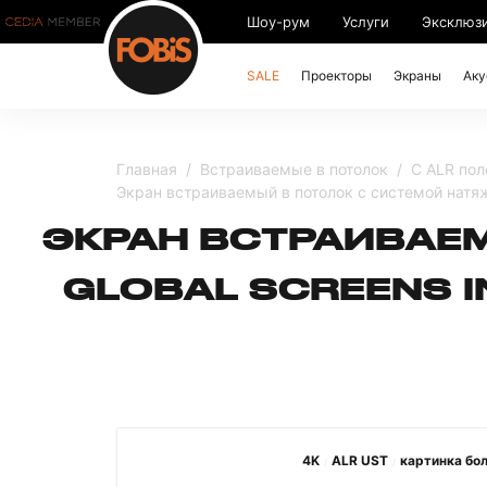
Шоу-рум
Услуги
Эксклюз
SALE
Проекторы
Экраны
Аку
Главная
Встраиваемые в потолок
С ALR пол
Экран встраиваемый в потолок с системой натяже
ЭКРАН ВСТРАИВАЕ
GLOBAL SCREENS IN
4K
ALR UST
картинка бол
/
/