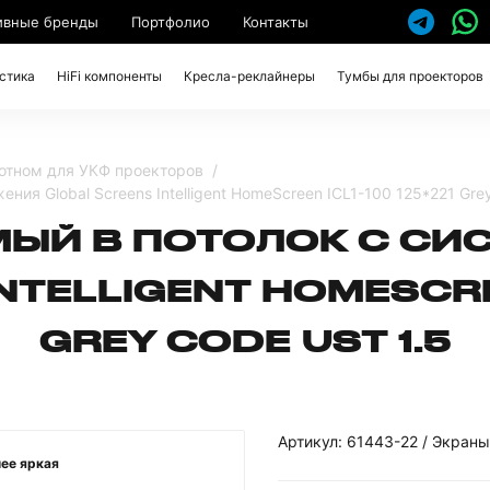
ивные бренды
Портфолио
Контакты
стика
HiFi компоненты
Кресла-реклайнеры
Тумбы для проекторов
отном для УКФ проекторов
ния Global Screens Intelligent HomeScreen ICL1-100 125*221 Gre
МЫЙ В ПОТОЛОК С СИ
TELLIGENT HOMESCREE
GREY CODE UST 1.5
Артикул: 61443-22 / Экраны
ее яркая