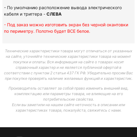
- По умолчанию расположение вывода электрического
кабеля и триггера -
СЛЕВА
- Под заказ можно изготовить экран без черной окантовки
по периметру. Полотно будет ВСЕ белое.
Технические характеристики товара могут отличаться от указанных
на сайте, уточняйте технические характеристики товара на момент
покупки и оплаты. Вся информация на сайте о товарах носит
справочный характер и не является публичной офертой в
соответствии с пунктом 2 статьи 437 ГК РФ. Убедительно просим Вас
при покупке проверять наличие желаемых функций и характеристик.
Производитель оставляет за собой право изменить внешний вид,
комплектацию или параметры товара, не влияющие на его
потребительские свойства.
Если вы заметили на нашем сайте неточность в описании или
характеристиках товара, пожалуйста, свяжитесь с нами.