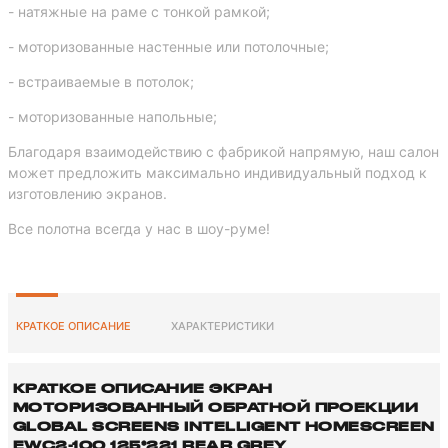
- натяжные на раме с тонкой рамкой;
- моторизованные настенные или потолочные;
- встраиваемые в потолок;
- моторизованные напольные;
Благодаря взаимодействию с фабрикой напрямую, наш салон
может предложить максимально индивидуальный подход к
изготовлению экранов.
Все полотна всегда у нас в шоу-руме!
КРАТКОЕ ОПИСАНИЕ
ХАРАКТЕРИСТИКИ
КРАТКОЕ ОПИСАНИЕ ЭКРАН
МОТОРИЗОВАННЫЙ ОБРАТНОЙ ПРОЕКЦИИ
GLOBAL SCREENS INTELLIGENT HOMESCREEN
EWC2-100 125*221 REAR GREY