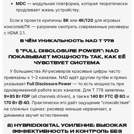
MDC
— модульная платформа, которая теоретически
продлевает жизнь устройству.
Если в проекте критичны
8K
или
4K/120
для игровых
консолей/ПК — разумнее смотреть современные ресиверы
с HDMI 2.1.
В ЧЁМ УНИКАЛЬНОСТЬ NAD T 778
1) “FULL DISCLOSURE POWER”: NAD
ПОКАЗЫВАЕТ МОЩНОСТЬ ТАК, КАК ЕЁ
ЧУВСТВУЕТ СИСТЕМА
У большинства AV-ресиверов красивые цифры часто
привязаны к 1–2 каналам. NAD идёт другим путём и прямо
указывает
Full Disclosure Power
— то есть мощность при
одновременной работе всех каналов. Для T 778 заявлены
9×85 Вт FDP
(all channels driven), а также
140 Вт FTC @ 8Ω
и
170 Вт @ 4Ω
. Практически это даёт ощущение “спокойствия”
на сложных сценах: ресивер меньше нервничает, а
динамика звучит естественнее.
2) HYBRIDDIGITAL УСИЛЕНИЕ: ВЫСОКАЯ
ЭФФЕКТИВНОСТЬ И КОНТРОЛЬ БЕЗ