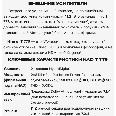
ВНЕШНИЕ УСИЛИТЕЛИ
Встроенного усиления — 9 каналов, но по линейным
выходам доступна конфигурация
11.2
. Это означает, что T
778 можно использовать как “мозг + усиление”, а затем
добавить внешний 2-канальный усилитель и получить
7.2.4
(полноценный Atmos-купол) без смены платформы.
Итого:
T 778 — это “AV-ресивер для тех, кто слушает”:
сильное усиление, Dirac, BluOS и модульная философия, а не
гонка за самым свежим HDMI любой ценой.
КЛЮЧЕВЫЕ ХАРАКТЕРИСТИКИ NAD T 778
Усиление
9 каналов
HybridDigital.
Мощность
9×85 Вт
Full Disclosure Power (все каналы
(фирменная
одновременно),
140 Вт FTC @ 8Ω
,
170 Вт @ 4Ω
,
подача NAD)
THD < 0.08%.
Поддержка Dolby Atmos; конфигурации до
7.1.4
Иммерсивный
(при использовании внешнего усиления по
звук
схеме с pre-out).
11.2
pre-out секция для подключения внешних
Pre-out
усилителей и расширения до
7.2.4
.