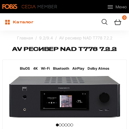
Меню
0
Каталог
Главная
9.2/9.4
AV ресивер NAD T778 7.2.2
AV РЕСИВЕР NAD T778 7.2.2
BluOS
4K
Wi-Fi
Bluetooth
AirPlay
Dolby Atmos
/
/
/
/
/