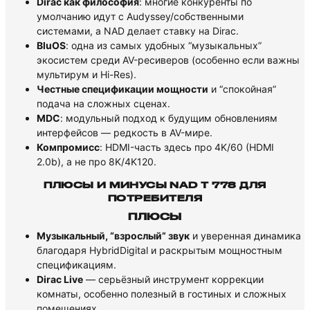
Dirac как философия
: многие конкуренты по
умолчанию идут с Audyssey/собственными
системами, а NAD делает ставку на Dirac.
BluOS
: одна из самых удобных “музыкальных”
экосистем среди AV-ресиверов (особенно если важны
мультирум и Hi-Res).
Честные спецификации мощности
и “спокойная”
подача на сложных сценах.
MDC
: модульный подход к будущим обновлениям
интерфейсов — редкость в AV-мире.
Компромисс
: HDMI-часть здесь про 4K/60 (HDMI
2.0b), а не про 8K/4K120.
ПЛЮСЫ И МИНУСЫ NAD T 778 ДЛЯ
ПОТРЕБИТЕЛЯ
ПЛЮСЫ
Музыкальный, “взрослый” звук
и уверенная динамика
благодаря HybridDigital и раскрытым мощностным
спецификациям.
Dirac Live
— серьёзный инструмент коррекции
комнаты, особенно полезный в гостиных и сложных
помещениях.