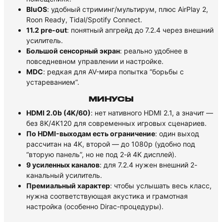
BluOS
: удобный стриминг/мультирум, плюс AirPlay 2,
Roon Ready, Tidal/Spotify Connect.
11.2 pre-out
: понятный апгрейд до 7.2.4 через внешний
усилитель.
Большой сенсорный экран
: реально удобнее в
повседневном управлении и настройке.
MDC
: редкая для AV-мира попытка “борьбы с
устареванием”.
МИНУСЫ
HDMI 2.0b (4K/60)
: нет нативного HDMI 2.1, а значит —
без 8K/4K120 для современных игровых сценариев.
По HDMI-выходам есть ограничение
: один выход
рассчитан на 4K, второй — до 1080p (удобно под
“вторую панель”, но не под 2-й 4K дисплей).
9 усиленных каналов
: для 7.2.4 нужен внешний 2-
канальный усилитель.
Премиальный характер
: чтобы услышать весь класс,
нужна соответствующая акустика и грамотная
настройка (особенно Dirac-процедуры).