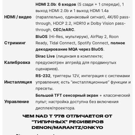
HDMI 2.0b
:
6 входов
(5 сзади + 1 спереди), 1
выход HDMI 2.0b и 1 выход HDMI 1.4a
HDMI / видео
(параллельно, одинаковый сигнал), 4K/60 pass-
through, HDCP 2.2, HDR10 и Dolby Vision pass-
through,
CEC/eARC
.
BluOS
(Hi-Res, мультирум), AirPlay 2, Roon
Стриминг
Ready, Tidal Connect, Spotify Connect,
полное
декодирование MQA через BluOS
.
Dirac Live
(лицензия в комплекте;
Калибровка
предусмотрен апгрейд для продвинутых
сценариев).
RS-232
, триггеры 12V, интеграция с системами
Инсталляция
управления; есть “инсталляционные” функции и
пресеты.
Большой TFT сенсорный экран
+ классический
Управление
пульт; настройка доступна без включения
дисплея/проектора.
ЧЕМ NAD T 778 ОТЛИЧАЕТСЯ ОТ
“ТИПИЧНЫХ” РЕСИВЕРОВ
DENON/MARANTZ/ONKYO