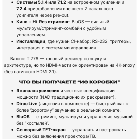
Системы 5.1.4 или 7.1.2
на встроенном усилении и
7.2.4
при добавлении внешнего 2-канального
усилителя через pre-out.
Кино + Hi-Res стриминг
: BluOS — сильный
мультирум/стриминг-комбайн с удобным
управлением.
Инсталляции
, где нужен CI-набор: RS-232, триггеры,
интеграция с системами управления.
Важно: T 778 — топовый ресивер по звуку и
архитектуре, но по HDMI-части он ориентирован на 4K-эпоху
(без нативного HDMI 2.1).
ЧТО ВЫ ПОЛУЧАЕТЕ “ИЗ КОРОБКИ”
9 каналов усиления
и честные спецификации
мощности (NAD традиционно их раскрывает).
Dirac Live
(лицензия в комплекте) — быстрый шаг к
более “дорогому” звучанию в реальной комнате.
BluOS
— стриминг, мультирум и управление музыкой
без “костылей”.
Сенсорный TFT-экран
— управлять и настраивать
можно без включения проектора/ТВ.