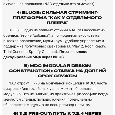
актуальная прошивка (NAD отдельно это отмечает).
4) BLUOS: СИЛЬНАЯ СТРИМИНГ-
ПЛАТФОРМА “КАК У ОТДЕЛЬНОГО
ПЛЕЕРА”
BluOS — одно из главных отличий NAD от массовых AV-
брендов. Это не “добавка”, а полноценная экосистема:
высокое разрешение, мультирум, удобное управление и
поддержка популярных сценариев (AirPlay 2, Roon Ready,
Tidal Connect, Spotify Connect). Плюс —
полное
декодирование MQA через BluOS
.
5) MDC (MODULAR DESIGN
CONSTRUCTION): СТАВКА НА ДОЛГИЙ
СРОК СЛУЖБЫ
NAD строит T 778 на модульной концепции
MDC
: часть
цифровых/интерфейсных узлов может обновляться
модульно. Это не “магия”, но практичная философия: когда
меняются стандарты подключения, потенциально
обновляется модуль, а не весь ресивер целиком.
6) 11.2 PRE-OUT: ПУТЬ К 7.2.4 ЧЕРЕЗ