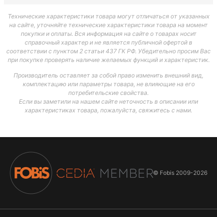
Технические характеристики товара могут отличаться от указанных
на сайте, уточняйте технические характеристики товара на момент
покупки и оплаты. Вся информация на сайте о товарах носит
справочный характер и не является публичной офертой в
соответствии с пунктом 2 статьи 437 ГК РФ. Убедительно просим Вас
при покупке проверять наличие желаемых функций и характеристик.
Производитель оставляет за собой право изменить внешний вид,
комплектацию или параметры товара, не влияющие на его
потребительские свойства.
Если вы заметили на нашем сайте неточность в описании или
характеристиках товара, пожалуйста, свяжитесь с нами.
© Fobis
2009-2026