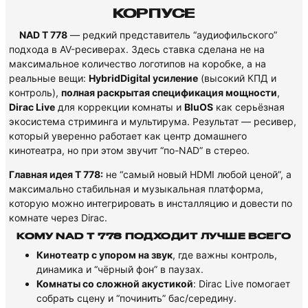
КОРПУСЕ
NAD T 778
— редкий представитель “аудиофильского”
подхода в AV-ресиверах. Здесь ставка сделана не на
максимальное количество логотипов на коробке, а на
реальные вещи:
HybridDigital усиление
(высокий КПД и
контроль),
полная раскрытая спецификация мощности
,
Dirac Live
для коррекции комнаты и
BluOS
как серьёзная
экосистема стриминга и мультирума. Результат — ресивер,
который уверенно работает как центр домашнего
кинотеатра, но при этом звучит “по-NAD” в стерео.
Главная идея T 778:
не “самый новый HDMI любой ценой”, а
максимально стабильная и музыкальная платформа,
которую можно интегрировать в инсталляцию и довести по
комнате через Dirac.
КОМУ NAD T 778 ПОДХОДИТ ЛУЧШЕ ВСЕГО
Кинотеатр с упором на звук
, где важны контроль,
динамика и “чёрный фон” в паузах.
Комнаты со сложной акустикой
: Dirac Live помогает
собрать сцену и “починить” бас/середину.